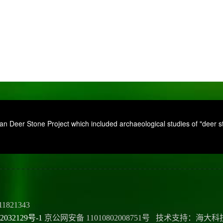
 Deer Stone Project which included archaeological studies of "deer sto
11821343
2032129号-1
京公网安备 11010802008751号 技术支持：海大科