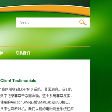
伴
联系我们
Client Testimonials
“
Liberty 8
我刚刚收到
系统，非常满意。我们的
数字记录非常干净而准确。这个系统非常皮实，
AuctionSIM
MatLab
USB
使用的
驱动的
和
接口，
从来也没宕过机。我们以前的电磁测量系统在应